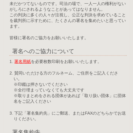
未だかつてないものです。司法の場で、一人一人の権利がない
がしろにされるようなことがあってはなりません。
この判決に多くの人々が注視し、公正な判決を求めていること
を裁判所に示すために、たくさんの署名を集めたいと思ってい
ます。
皆様に署名のご協力をお願いいたします。
署名へのご協力について
1.
署名用紙
を必要枚数印刷をお願いいたします。
2. 賛同いただける方のフルネーム、ご住所をご記入くださ
い。
※印鑑は押さないでください
※全行埋まっていなくても大丈夫です
※取りまとめをされる団体があれば「取り扱い団体」に団体
名をご記入ください
3. 下記「署名集約先」にご郵送、またはFAXのどちらかでお送
りください。
署名集約先