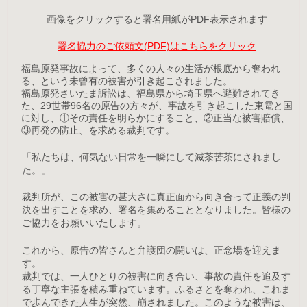
画像をクリックすると署名用紙がPDF表示されます
署名協力のご依頼文(PDF)はこちらをクリック
福島原発事故によって、多くの人々の生活が根底から奪われ
る、という未曾有の被害が引き起こされました。
福島原発さいたま訴訟は、福島県から埼玉県へ避難されてき
た、29世帯96名の原告の方々が、事故を引き起こした東電と国
に対し、①その責任を明らかにすること、②正当な被害賠償、
③再発の防止、を求める裁判です。
「私たちは、何気ない日常を一瞬にして滅茶苦茶にされまし
た。」
裁判所が、この被害の甚大さに真正面から向き合って正義の判
決を出すことを求め、署名を集めることとなりました。皆様の
ご協力をお願いいたします。
これから、原告の皆さんと弁護団の闘いは、正念場を迎えま
す。
裁判では、一人ひとりの被害に向き合い、事故の責任を追及す
る丁寧な主張を積み重ねています。ふるさとを奪われ、これま
で歩んできた人生が突然、崩されました。このような被害は、