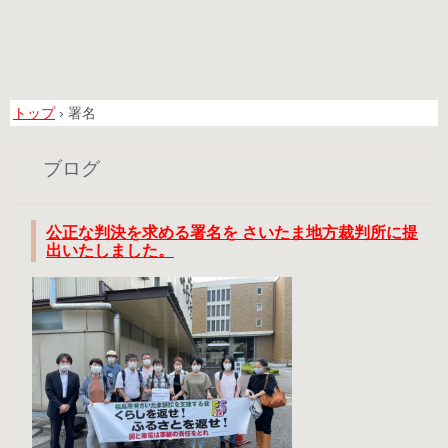
トップ
›
署名
ブログ
公正な判決を求める署名を さいたま地方裁判所に提
出いたしました。