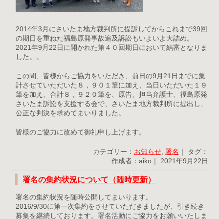
2014年3月にさいたま地方裁判所に提訴してからこれまで39回
の期日を重ねた福島原発事故追及訴訟もいよいよ大詰め。
2021年9月22日に開かれた第４０回期日において結審となりま
した。。
この間、皆様からご協力をいただき、前日の9月21日までに集
計させていただいた８，９０１筆に加え、当日いただいた１９
筆を加え、合計８，９２０筆を、原告、担当弁護士、福島原発
さいたま訴訟を支援する会で、さいたま地方裁判所に提出し、
公正な判決を求めてまいりました。
皆様のご協力に改めて御礼申し上げます。
カテゴリー：
お知らせ
,
署名
｜ タグ：
作成者：aiko｜ 2021年9月22日
署名の集約状況について（随時更新）
署名の集約状況を随時公開してまいります。
2016/9/30に第一次集約をさせていただきましたが、引き続き
募集を継続しております。署名活動にご協力をお願いいたしま