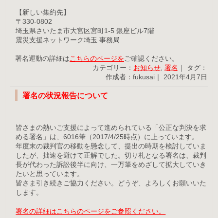
【新しい集約先】
〒330-0802
埼玉県さいたま市大宮区宮町1-5 銀座ビル7階
震災支援ネットワーク埼玉 事務局
署名運動の詳細は
こちらのページを
ご確認ください。
カテゴリー：
お知らせ
,
署名
｜ タグ：
作成者：fukusai｜ 2021年4月7日
署名の状況報告について
皆さまの熱いご支援によって進められている「公正な判決を求
める署名」は、6016筆（2017/4/25時点）に上っています。
年度末の裁判官の移動を懸念して、提出の時期を検討していま
したが、拙速を避けて正解でした。切り札となる署名は、裁判
長が代わった訴訟後半に向け、一万筆をめざして拡大していき
たいと思っています。
皆さま引き続きご協力ください。どうぞ、よろしくお願いいた
します。
署名の詳細はこちらのページをご参照ください。