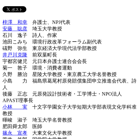
梓澤 和幸
弁護士、NPJ代表
安藤 聡彦
埼玉大学教授
石川 逸子 詩人、作家
池田こみち 環境行政改革フォーラム副代表
礒野 弥生 東京経済大学現代法学部教授
井戸川克隆
前双葉町長
宇都宮健児 元日本弁護士連合会会長
菊一 敦子 環境・消費者運動
久野 勝治 星陵大学教授・東京農工大学名誉教授
小島 力 福島県葛尾村原発賠償集団申立推進会代表、詩
人
後藤 正志 元原発設計技術者・工学博士・NPO法人
APAST理事長
小林 実
十文字学園女子大学短期大学部表現文化学科准
教授
暉峻 淑子 埼玉大学名誉教授
肥田舜太郎 医師
篠永 宣孝
大東文化大学教授