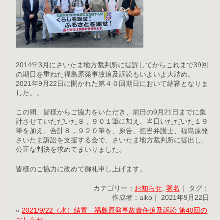
2014年3月にさいたま地方裁判所に提訴してからこれまで39回
の期日を重ねた福島原発事故追及訴訟もいよいよ大詰め。
2021年9月22日に開かれた第４０回期日において結審となりま
した。。
この間、皆様からご協力をいただき、前日の9月21日までに集
計させていただいた８，９０１筆に加え、当日いただいた１９
筆を加え、合計８，９２０筆を、原告、担当弁護士、福島原発
さいたま訴訟を支援する会で、さいたま地方裁判所に提出し、
公正な判決を求めてまいりました。
皆様のご協力に改めて御礼申し上げます。
カテゴリー：
お知らせ
,
署名
｜ タグ：
作成者：aiko｜ 2021年9月22日
«
2021/9/22（水）結審 福島原発事故責任追及訴訟 第40回の
おしらせ