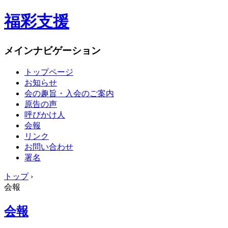
福彩支援
メインナビゲーション
トップページ
お知らせ
会の趣旨・入会のご案内
原告の声
呼びかけ人
会報
リンク
お問い合わせ
署名
トップ
›
会報
会報