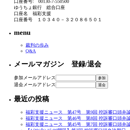
口座番号: 00130-7-550500
ゆうちょ銀行 総合口座
口座名 福彩支援
口座番号 １０３４０－３２０８６５０１
menu
裁判の歩み
Q&A
メールマガジン 登録/退会
参加メールアドレス
退会メールアドレス
最近の投稿
福彩支援ニュース 第47号 第9回 控訴審口頭弁
福彩支援ニュース 第46号 第8回 控訴審口頭弁
福彩支援ニュース 第45号 第7回 控訴審口頭弁