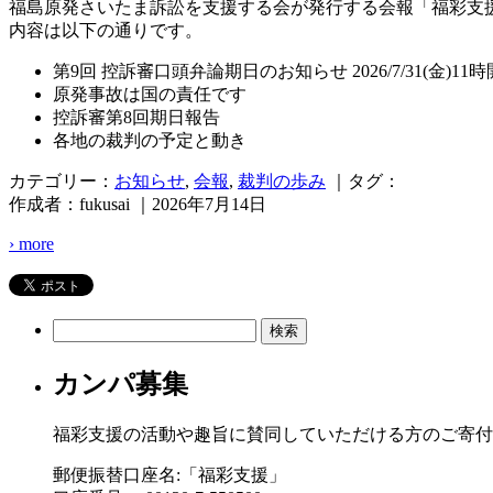
福島原発さいたま訴訟を支援する会が発行する会報「福彩支援
内容は以下の通りです。
第9回 控訴審口頭弁論期日のお知らせ 2026/7/31(金)11
原発事故は国の責任です
控訴審第8回期日報告
各地の裁判の予定と動き
カテゴリー：
お知らせ
,
会報
,
裁判の歩み
｜タグ：
作成者：fukusai ｜2026年7月14日
› more
検
索:
カンパ募集
福彩支援の活動や趣旨に賛同していただける方のご寄付
郵便振替口座名:「福彩支援」