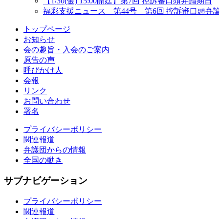
【1/30(金) 15:00開廷】第7回 控訴審口頭弁論期日
福彩支援ニュース 第44号 第6回 控訴審口頭弁
トップページ
お知らせ
会の趣旨・入会のご案内
原告の声
呼びかけ人
会報
リンク
お問い合わせ
署名
プライバシーポリシー
関連報道
弁護団からの情報
全国の動き
サブナビゲーション
プライバシーポリシー
関連報道