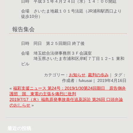
日時 平成３１年４月２４日（水）１４：００開廷
会場 さいたま地裁１０１号法廷（JR浦和駅西口より
徒歩10分）
報告集会
日時 同日 第２５回期日 終了後
会場 埼玉総合法律事務所３Ｆ会議室
埼玉県さいたま市浦和区岸町７丁目１２−１ 東和
ビル
カテゴリー：
お知らせ
,
裁判の歩み
｜ タグ：
作成者：fukusai｜ 2019年4月16日
«
福彩支援ニュース 第24号：2019/1/30第24回期日 原告側弁
護団 国、東電の主張を痛烈に批判
2019/7/17（水）福島原発事故責任追及訴訟 第26回 口頭弁論
のおしらせ
»
最近の投稿