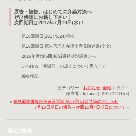
原告・被告、はじめての弁論対決へ
ぜひ傍聴にお越し下さい！
次回期日は2017年7月19日(水)！
第16回期日(2017/5/24)報告
第16回期日 原告代理人弁護士意見陳述書(全文)
2016年度(第5回)広域避難状況調査から
いわゆる「共謀罪」の成立について思うこと
編集後記
カテゴリー：
お知らせ
,
会報
｜ タグ：
作成者：fukusai｜ 2017年7月5日
«
福島原発事故責任追及訴訟 第17回 口頭弁論のおしらせ
7月19日期日の報告～次回10月4日期日について
»
最近の投稿