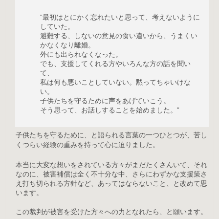
“最初はとにかく忘れたいと思って、考えないように
していた。
避難する、しないの意見の食い違いから、うまくい
かなくなり離婚。
外にも出られなくなった。
でも、支援してくれる方やいろんな方の話を聞い
て、
私は何も悪いことしていない。黙ってちゃいけな
い。
子供たちを守るために声をあげていこう。
そう思って、お話しすることを始めました。”
子供たちを守るために、と語られる言葉の一つひとつが、
苦し
くつらい経験の重みを持って心に迫りました。
本当に大変な想いをされている方々がまだたくさんいて、それ
なのに、被害補償は全く不十分な中、さらにわずかな支援策さ
え打ち切られる方針など、あってはならないこと、と改めて思
います。
この裁判が被害を受けた方々への力となれたら、と願います。