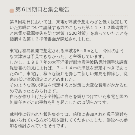
第６回期日と集会報告
第６回期日においては、東電が津波予想をわざと低く設定して
いた欺瞞について論証する力のこもった第１１・１２準備書面
と東電が電源喪失を防ぐ対策（SBO対策）を怠っていたことを
指摘する第１３準備書面が陳述されました。
東電は福島原発で想定される津波を5～6ｍとし、今回のよう
な大津波は予見できなかった、と主張しています。
しかし、１９９７年の太平洋沿岸部地震津波防災計画手法調査
報告書の知見によれば、７～１４ｍの津波を想定すべきであっ
たのに、東電は、様々な詭弁を弄して新しい知見を排除し、従
来の低い津波想定にとどめました。
そのような高い津波を想定すると対策に大変な費用がかかるた
めであったとみられます。
自らが作り上げた安全神話に自らを縛りつけていた東電と国の
無責任さがこの事故を引き起こしたのは明らかです。
裁判後に行われた報告集会では、傍聴に参加された母子避難を
強いられている方が心境を話してくださいました。訴訟への参
加を検討されているそうです。