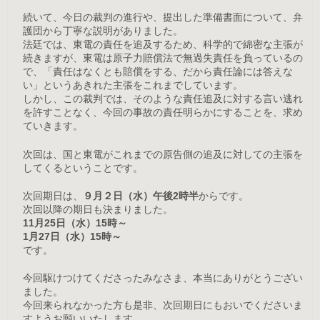
続いて、今日の裁判の進行や、提出した準備書面について、弁
護団から丁寧な説明がありました。
法廷では、東電の責任を追及するため、科学的で綿密な主張が
続きますが、東電は原子力賠償法で無過失責任を負っているの
で、「責任はなくとも賠償をする、だから責任論には答えな
い」というあきれた主張をこれまでしています。
しかし、この裁判では、そのような責任追及に対する言い逃れ
を許すことなく、今回の事故の責任明らかにすることを、求め
ていきます。
次回は、国と東電がこれまでの原告側の追及に対しての主張を
してくるということです。
次回期日は、
９月２日（水）午後2時半
からです。
次回以降の期日も決まりました。
11月25日（水）15時～
1月27日（水）15時～
です。
今回駆けつけてくださったみなさま、本当にありがとうござい
ました。
今回来られなかった方も是非、次回期日にもおいでくださいま
すようお願いいたします。