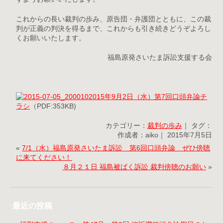
これからの長い裁判の歩み、原告団・弁護団とともに、この裁
判が正義の判決を得るまで、これからも引き続きどうぞよろし
くお願いいたします。
福島原発さいたま訴訟支援する会
2015年9月2日（水）第7回口頭弁論チ
ラシ
（PDF:353KB)
カテゴリー：
裁判の歩み
｜ タグ：
作成者：aiko｜ 2015年7月5日
«
7/1（水）福島原発さいたま訴訟 第6回口頭弁論 ぜひ傍聴
に来てください！
８月２１日 福島被ばく訴訟 裁判傍聴のお願い
»
最近の投稿