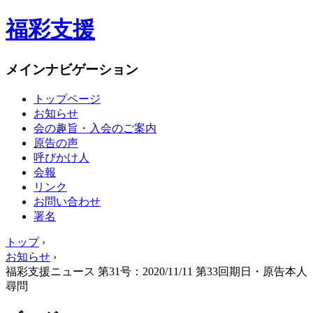
福彩支援
メインナビゲーション
トップページ
お知らせ
会の趣旨・入会のご案内
原告の声
呼びかけ人
会報
リンク
お問い合わせ
署名
トップ
›
お知らせ
›
福彩支援ニュース 第31号：2020/11/11 第33回期日・原告本人
尋問