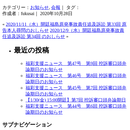
カテゴリー：
お知らせ
,
会報
｜ タグ：
作成者：fukusai｜ 2020年10月28日
«
2020/11/11（水）開廷福島原発事故責任追及訴訟 第33回 原
告本人尋問のおしらせ
2020/12/9（水）開廷福島原発事故責
任追及訴訟 第34回 のおしらせ
»
最近の投稿
福彩支援ニュース 第47号 第9回 控訴審口頭弁
論期日のお知らせ
福彩支援ニュース 第46号 第8回 控訴審口頭弁
論期日のお知らせ
福彩支援ニュース 第45号 第7回 控訴審口頭弁
論期日のお知らせ
【1/30(金) 15:00開廷】第7回 控訴審口頭弁論期日
福彩支援ニュース 第44号 第6回 控訴審口頭弁
論期日のお知らせ
サブナビゲーション