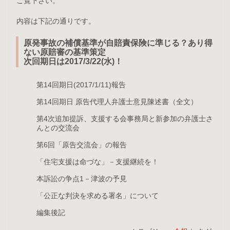
ご覧下さい。
内容は下記の通りです。
原発事故の補償基準が自賠責保険に準じる？あり得
ない原賠審の基準策定
次回期日は2017/3/22(水)！
第14回期日(2017/1/11)報告
第14回期日 原告代理人弁護士意見陳述書（全文）
第4次追加提訴、支援する会事務局と新参加の弁護士さ
んとの交流会
第6回「原告交流会」の報告
「住宅支援は命づな」－支援継続を！
本訴訟の争点1－津波の予見
「公正な判決を求める署名」について
編集後記